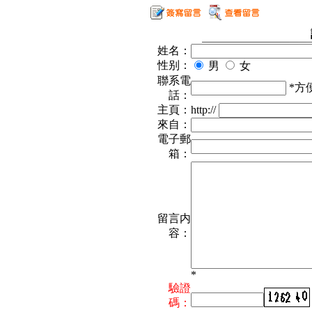
姓名：
性别：
男
女
聯系電
*方
話：
主頁：
http://
來自：
電子郵
箱：
留言内
容：
*
驗證
碼：